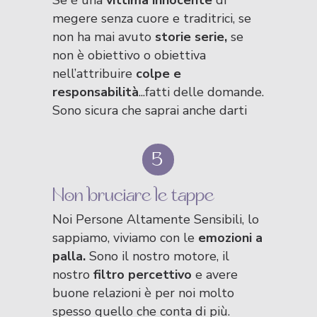
Se è una
vittima innocente
di
megere senza cuore e traditrici, se
non ha mai avuto
storie serie,
se
non è obiettivo o obiettiva
nell’attribuire
colpe e
responsabilità
...fatti delle domande.
Sono sicura che saprai anche darti
delle
risposte.
5
Non bruciare le tappe
Noi Persone Altamente Sensibili, lo
sappiamo, viviamo con le
emozioni a
palla.
Sono il nostro motore, il
nostro
filtro percettivo
e avere
buone relazioni è per noi molto
spesso quello che conta di più.