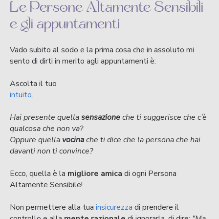
Le Persone Altamente Sensibili
e gli appuntamenti
Vado subito al sodo e la prima cosa che in assoluto mi
sento di dirti in merito agli appuntamenti è:
Ascolta il tuo
intuito
.
Hai presente quella
sensazione
che ti suggerisce che c’è
qualcosa che non va?
Oppure quella
vocina
che ti dice che la persona che hai
davanti non ti convince?
Ecco, quella è la
migliore amica
di ogni Persona
Altamente Sensibile!
Non permettere alla tua
insicurezza
di prendere il
controllo e alla
mente razionale
di ignorarla, di dire:
"Ma