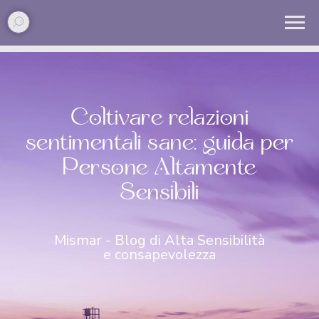
Home
»
Blog
»
Relazioni e Alta Sensibilità
Coltivare relazioni
sentimentali sane: guida per
Persone Altamente
Sensibili
Mismar - Blog di Alta Sensibilità
e consapevolezza